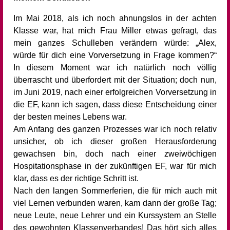
+49 211 8998570
Sekretariat.bastionstr-gy@duesseldorf.de
Im Mai 2018, als ich noch ahnungslos in der achten
Bastionstr. 24, 40213 Düsseldorf
Klasse war, hat mich Frau Miller etwas gefragt, das
mein ganzes Schulleben verändern würde: „Alex,
würde für dich eine Vorversetzung in Frage kommen?“
In diesem Moment war ich natürlich noch völlig
überrascht und überfordert mit der Situation; doch nun,
im Juni 2019, nach einer erfolgreichen Vorversetzung in
die EF, kann ich sagen, dass diese Entscheidung einer
der besten meines Lebens war.
Am Anfang des ganzen Prozesses war ich noch relativ
unsicher, ob ich dieser großen Herausforderung
gewachsen bin, doch nach einer zweiwöchigen
Hospitationsphase in der zukünftigen EF, war für mich
klar, dass es der richtige Schritt ist.
Nach den langen Sommerferien, die für mich auch mit
viel Lernen verbunden waren, kam dann der große Tag;
neue Leute, neue Lehrer und ein Kurssystem an Stelle
des gewohnten Klassenverbandes! Das hört sich alles