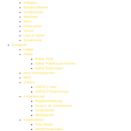
Kollegium
Schulsozialarbeit
Schülerschaft
Mitarbeiter
Eltern
Förderverein
Hymne
Luise in Zahlen
Schulchronik
Schulprofil
Leitbild
Abibac
Abibac-Profil
Abibac Praktika und Fahrten
Abibac Erfahrungen
Neue Fremdsprachen
MINT
Unesco
UNESCO Start
UNESCO Projektschule
Förderkonzept
Begabtenförderung
Deutsch als Zweitsprache
Förderbänder
Wettbewerbe
Kooperationen
Haus Bürgel
Henkel Kooperation