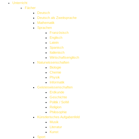
Unterricht
Fächer
Deutsch
Deutsch als Zweitsprache
Mathematik
Sprachen
Französisch
Englisch
Latein
Spanisch
Italienisch
Wirtschaftsenglisch
Naturwissenschaften
Biologie
Chemie
Physik
Informatik
Geisteswissenschaften
Erdkunde
Geschichte
Politik / SoWi
Religion
Philosophie
Künstlerisches Aufgabenfeld
Musik
Literatur
Kunst
Sport