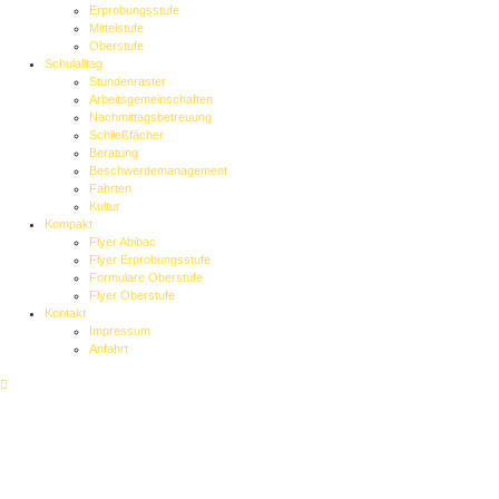
Erprobungsstufe
Mittelstufe
Oberstufe
Schulalltag
Stundenraster
Arbeitsgemeinschaften
Nachmittagsbetreuung
Schließfächer
Beratung
Beschwerdemanagement
Fahrten
Kultur
Kompakt
Flyer Abibac
Flyer Erprobungsstufe
Formulare Oberstufe
Flyer Oberstufe
Kontakt
Impressum
Anfahrt