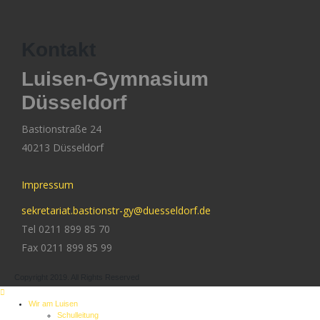
Kontakt
Luisen-Gymnasium
Düsseldorf
Bastionstraße 24
40213 Düsseldorf
Impressum
sekretariat.bastionstr-gy@duesseldorf.de
Tel 0211 899 85 70
Fax 0211 899 85 99
Copyright 2019. All Rights Reserved
Wir am Luisen
Schulleitung